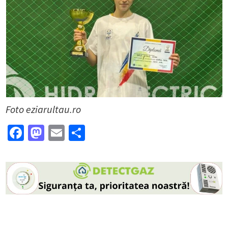
Foto eziarultau.ro
Facebook
Mastodon
Email
Partajează