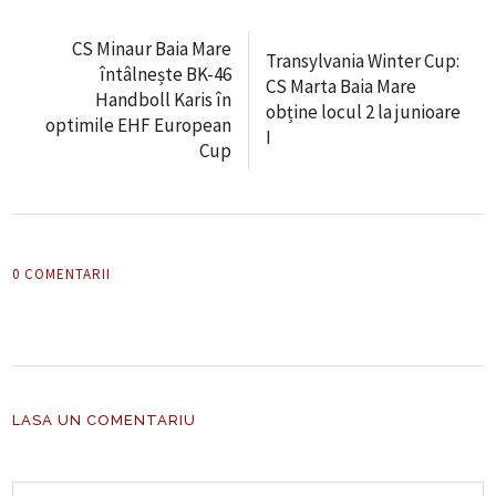
CS Minaur Baia Mare
Transylvania Winter Cup:
întâlnește BK-46
CS Marta Baia Mare
Handboll Karis în
obține locul 2 la junioare
optimile EHF European
I
Cup
0 COMENTARII
LASA UN COMENTARIU