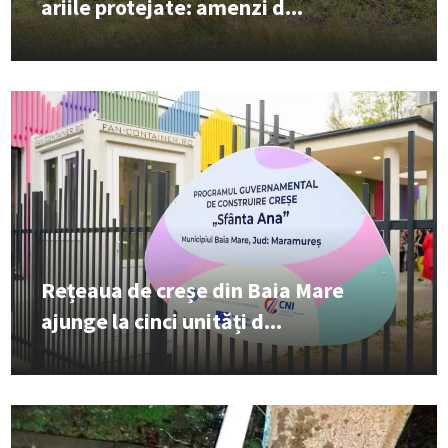
ariile protejate: amenzi d...
Rețeaua de creșe din Baia Mare
ajunge la cinci unități d...