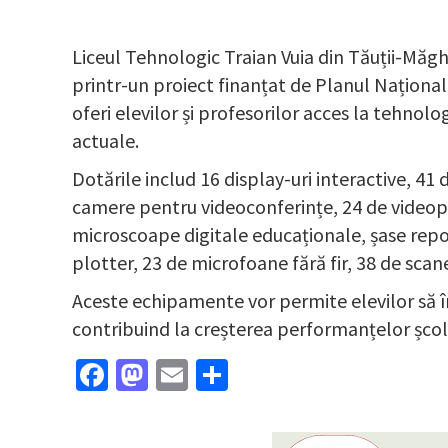
Liceul Tehnologic Traian Vuia din Tăuții-Măgh
printr-un proiect finanțat de Planul Național
oferi elevilor și profesorilor acces la tehno
actuale.
Dotările includ 16 display-uri interactive, 41
camere pentru videoconferințe, 24 de videopro
microscoape digitale educaționale, șase rep
plotter, 23 de microfoane fără fir, 38 de scan
Aceste echipamente vor permite elevilor să în
contribuind la creșterea performanțelor școla
Facebook
Mastodon
Email
Partajează