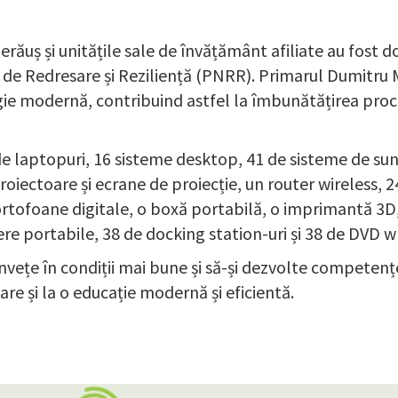
erăuș și unitățile sale de învățământ afiliate au fost
 de Redresare și Reziliență (PNRR). Primarul Dumitru M
logie modernă, contribuind astfel la îmbunătățirea proc
 de laptopuri, 16 sisteme desktop, 41 de sisteme de su
iectoare și ecrane de proiecție, un router wireless, 2
ortofoane digitale, o boxă portabilă, o imprimantă 3D
ere portabile, 38 de docking station-uri și 38 de DVD wr
vețe în condiții mai bune și să-și dezvolte competenț
re și la o educație modernă și eficientă.