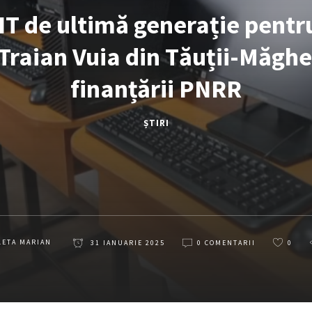
IT de ultimă generație pentr
Traian Vuia din Tăuții-Măghe
finanțării PNRR
ȘTIRI
LETA MARIAN
31 IANUARIE 2025
0 COMENTARII
0