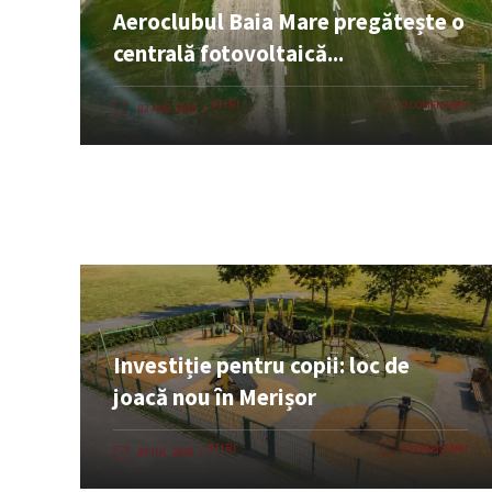
Aeroclubul Baia Mare pregătește o
centrală fotovoltaică...
ȘTIRI
0 COMENTARII
02 AUG. 2026
Investiție pentru copii: loc de
joacă nou în Merișor
ȘTIRI
0 COMENTARII
09 IUL. 2026