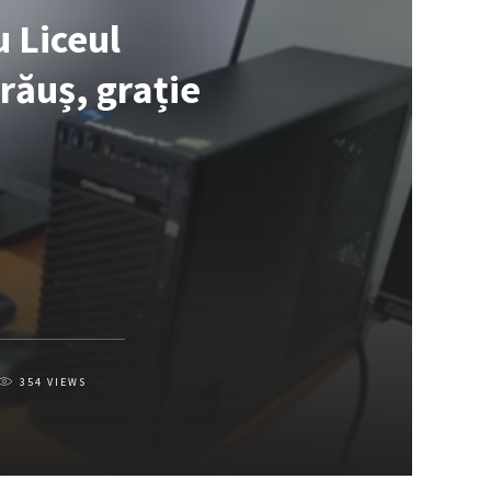
u Liceul
răuș, grație
354
VIEWS