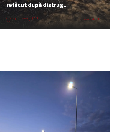
refăcut după distrug...
ȘTIRI
0 COMENTARII
27 IUL. 2026