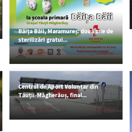
Băița Băii, Maramureș: două zile de
sterilizări gratui...
ȘTIRI
0 COMENTARII
29 IUL. 2026
Centrul de Aport Voluntar din
Tăuții‑Măgherăuș, final...
ȘTIRI
0 COMENTARII
02 IUL. 2026