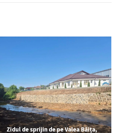
Zidul de sprijin de pe Valea Băița,