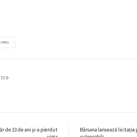
MURES
EȚCO
ăr de 23 de ani și-a pierdut
Bârsana lansează licitația
viața
vulnerabili