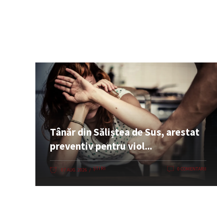
Tânăr din Săliștea de Sus, arestat
preventiv pentru viol...
ȘTIRI
0 COMENTARII
07 AUG. 2026