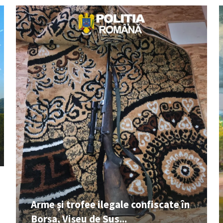
Arme și trofee ilegale confiscate în
Borșa, Vișeu de Sus...