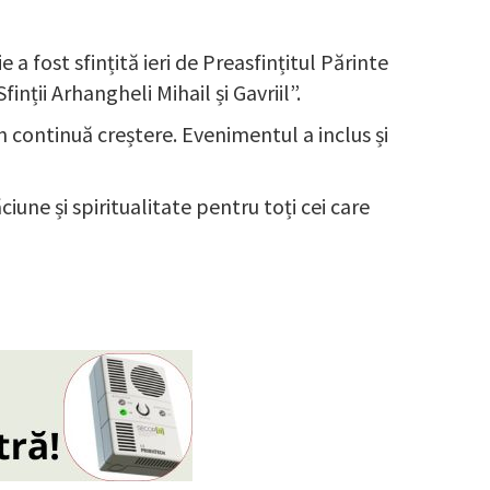
 a fost sfințită ieri de Preasfințitul Părinte
inții Arhangheli Mihail și Gavriil”.
n continuă creștere. Evenimentul a inclus și
une și spiritualitate pentru toți cei care