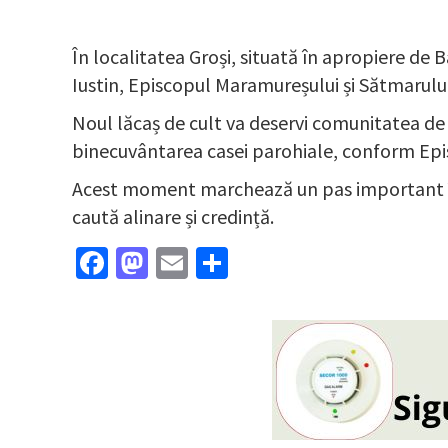
În localitatea Groși, situată în apropiere de Ba
Iustin, Episcopul Maramureșului și Sătmarului, 
Noul lăcaș de cult va deservi comunitatea de 
binecuvântarea casei parohiale, conform Epi
Acest moment marchează un pas important în vi
caută alinare și credință.
Facebook
Mastodon
Email
Partajează