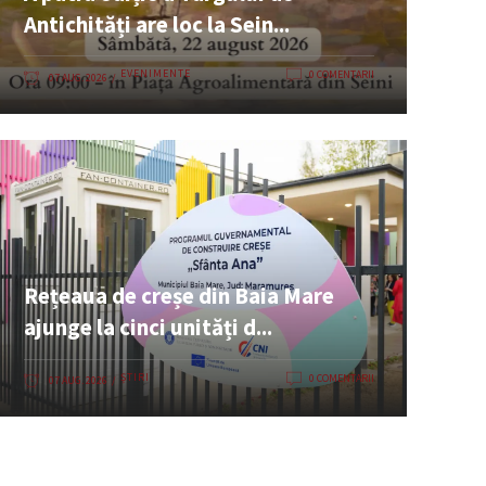
Antichități are loc la Sein...
EVENIMENTE
0 COMENTARII
07 AUG. 2026
Rețeaua de creșe din Baia Mare
ajunge la cinci unități d...
ȘTIRI
0 COMENTARII
07 AUG. 2026