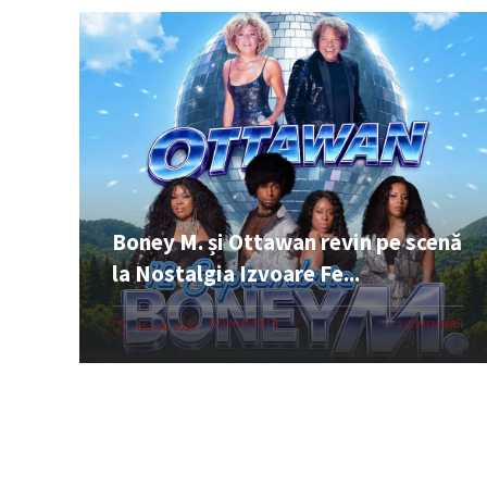
Boney M. și Ottawan revin pe scenă
la Nostalgia Izvoare Fe...
EVENIMENTE
0 COMENTARII
08 AUG. 2026