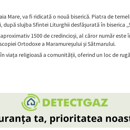
ia Mare, va fi ridicată o nouă biserică. Piatra de temelie
după slujba Sfintei Liturghii desfășurată în biserica „Sf
aproximativ 1500 de credincioși, al căror număr este î
scopiei Ortodoxe a Maramureșului și Sătmarului.
ața religioasă a comunității, oferind un loc de rugăci