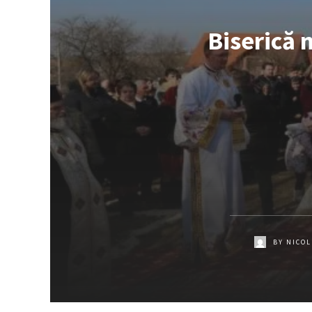
Biserică n
BY
NICOL