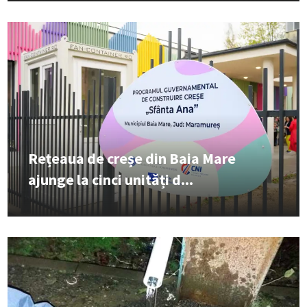
Rețeaua de creșe din Baia Mare
ajunge la cinci unități d...