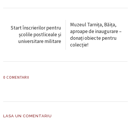
Muzeul Tarnița, Băița,
Start înscrierilor pentru
aproape de inaugurare –
școlile postliceale și
donați obiecte pentru
universitare militare
colecție!
0 COMENTARII
LASA UN COMENTARIU