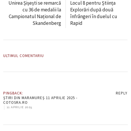
Unirea Șișești se remarcă
Locul 8 pentru Știința
cu 36 de medalii la
Explorări după două
Campionatul Național de
înfrângeri în duelul cu
Skandenberg
Rapid
ULTIMUL COMENTARIU
PINGBACK:
REPLY
ȘTIRI DIN MARAMUREȘ 11 APRILIE 2025 -
COTOSRA.RO
|
11 APRILIE 2025