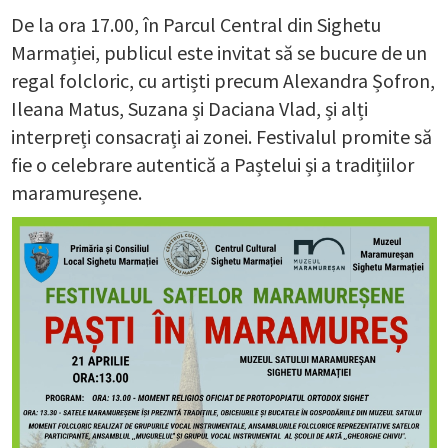
De la ora 17.00, în Parcul Central din Sighetu
Marmației, publicul este invitat să se bucure de un
regal folcloric, cu artiști precum Alexandra Șofron,
Ileana Matus, Suzana și Daciana Vlad, și alți
interpreți consacrați ai zonei. Festivalul promite să
fie o celebrare autentică a Paștelui și a tradițiilor
maramureșene.