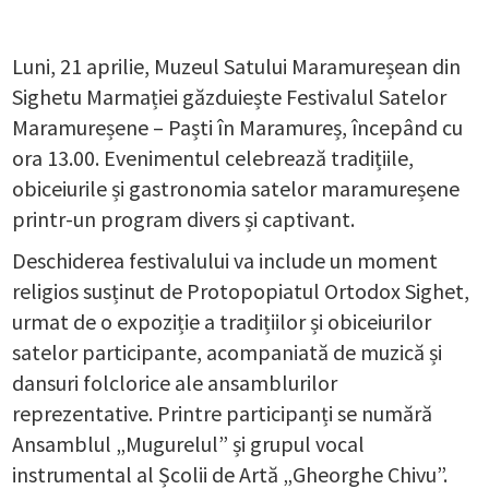
Luni, 21 aprilie, Muzeul Satului Maramureșean din
Sighetu Marmației găzduiește Festivalul Satelor
Maramureșene – Paști în Maramureș, începând cu
ora 13.00. Evenimentul celebrează tradițiile,
obiceiurile și gastronomia satelor maramureșene
printr-un program divers și captivant.
Deschiderea festivalului va include un moment
religios susținut de Protopopiatul Ortodox Sighet,
urmat de o expoziție a tradițiilor și obiceiurilor
satelor participante, acompaniată de muzică și
dansuri folclorice ale ansamblurilor
reprezentative. Printre participanți se numără
Ansamblul „Mugurelul” și grupul vocal
instrumental al Școlii de Artă „Gheorghe Chivu”.