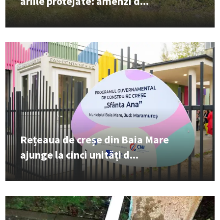
ariile protejate: amenzi d...
Rețeaua de creșe din Baia Mare
ajunge la cinci unități d...