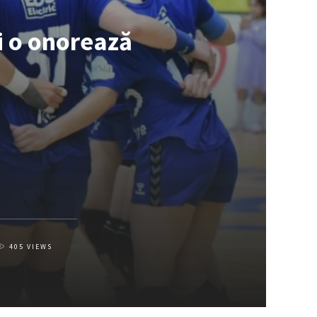
i o onorează
405
VIEWS