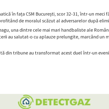
atică în fața CSM București, scor 32-31, într-un meci f
rofitând de moralul scăzut al adversarelor după elim
eagu, una dintre cele mai mari handbaliste ale Românie
orterii au salutat-o cu aplauze prelungite, marcând 
ntă din tribune au transformat acest duel într-un eve