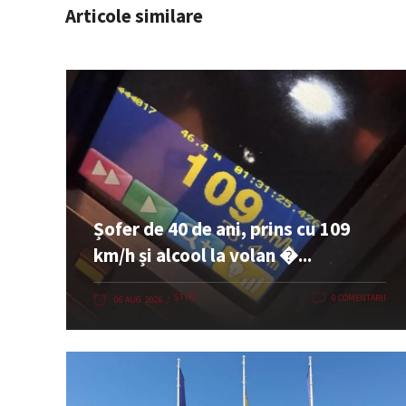
Articole similare
Șofer de 40 de ani, prins cu 109
km/h și alcool la volan �...
ȘTIRI
0 COMENTARII
06 AUG. 2026