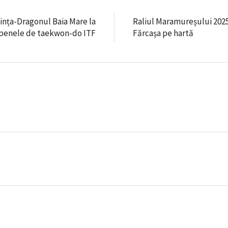
ința-Dragonul Baia Mare la
Raliul Maramureșului 2025 
penele de taekwon-do ITF
Fărcașa pe hartă