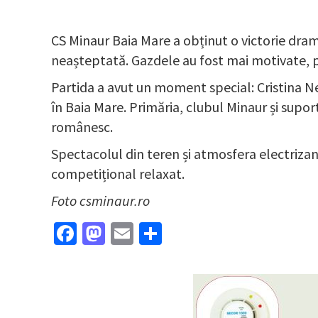
CS Minaur Baia Mare a obținut o victorie dram
neașteptată. Gazdele au fost mai motivate, p
Partida a avut un moment special: Cristina N
în Baia Mare. Primăria, clubul Minaur și sup
românesc.
Spectacolul din teren și atmosfera electriza
competițional relaxat.
Foto csminaur.ro
Facebook
Mastodon
Email
Partajează