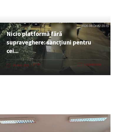
Nicio platformă fără
supraveghere: sancțiuni pentru
cei...
ȘTIRI
0 COMENTARII
06 AUG. 2026