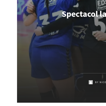
Spectacol l
BY
NIC