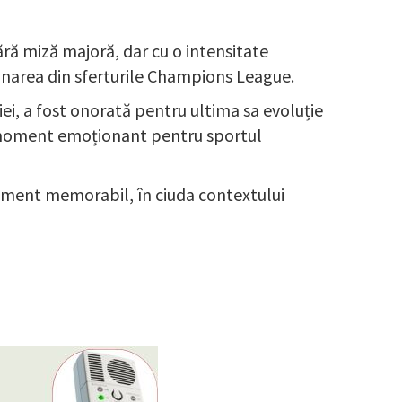
ără miză majoră, dar cu o intensitate
inarea din sferturile Champions League.
i, a fost onorată pentru ultima sa evoluție
un moment emoționant pentru sportul
niment memorabil, în ciuda contextului