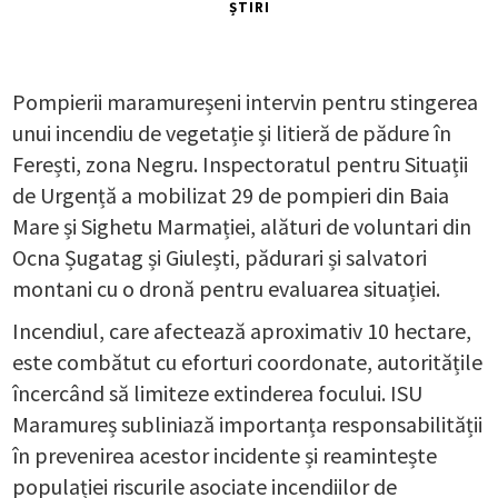
ȘTIRI
Pompierii maramureșeni intervin pentru stingerea
unui incendiu de vegetație și litieră de pădure în
Ferești, zona Negru. Inspectoratul pentru Situații
de Urgență a mobilizat 29 de pompieri din Baia
Mare și Sighetu Marmației, alături de voluntari din
Ocna Șugatag și Giulești, pădurari și salvatori
montani cu o dronă pentru evaluarea situației.
Incendiul, care afectează aproximativ 10 hectare,
este combătut cu eforturi coordonate, autoritățile
încercând să limiteze extinderea focului. ISU
Maramureș subliniază importanța responsabilității
în prevenirea acestor incidente și reamintește
populației riscurile asociate incendiilor de