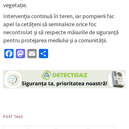
vegetație.
Intervenția continuă în teren, iar pompierii fac
apel la cetățeni să semnaleze orice foc
necontrolat și să respecte măsurile de siguranță
pentru protejarea mediului și a comunității.
Facebook
Mastodon
Email
Partajează
POST TAGS