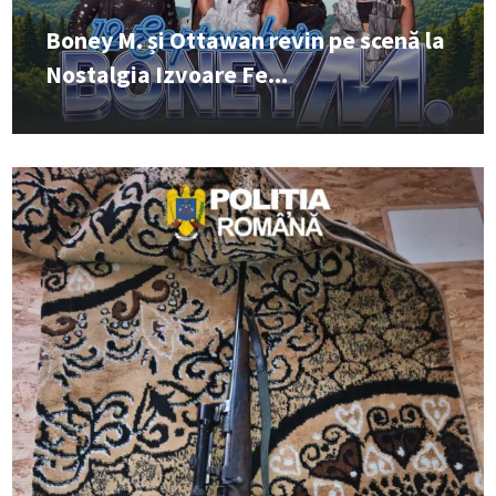
Boney M. și Ottawan revin pe scenă la
Nostalgia Izvoare Fe...