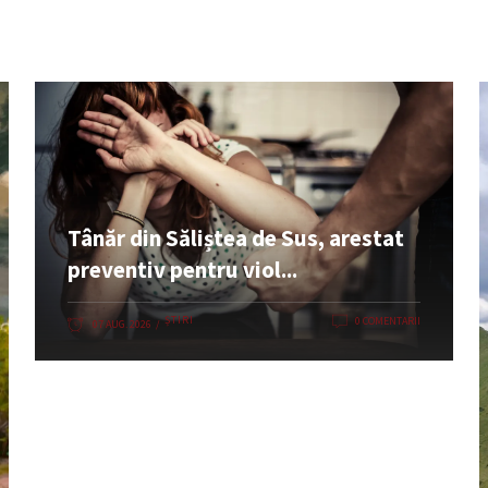
Tânăr din Săliștea de Sus, arestat
preventiv pentru viol...
ȘTIRI
0 COMENTARII
07 AUG. 2026