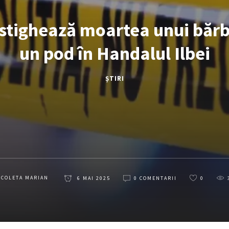
estighează moartea unui bărb
un pod în Handalul Ilbei
ȘTIRI
ICOLETA MARIAN
6 MAI 2025
0 COMENTARII
0