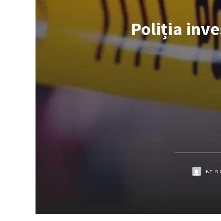
Poliția inv
BY
N