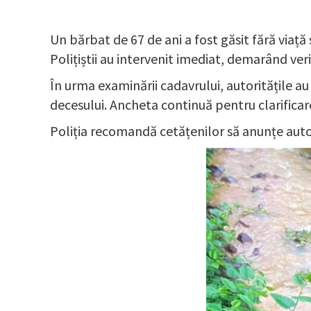
Un bărbat de 67 de ani a fost găsit fără viață
Polițiștii au intervenit imediat, demarând veri
În urma examinării cadavrului, autoritățile au 
decesului. Ancheta continuă pentru clarificar
Poliția recomandă cetățenilor să anunțe autori