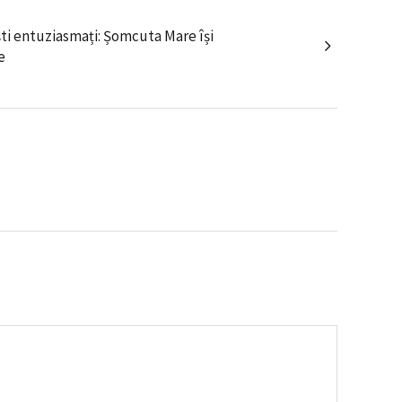
iști entuziasmați: Șomcuta Mare își
e