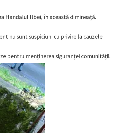
tea Handalul Ilbei, în această dimineață.
ent nu sunt suspiciuni cu privire la cauzele
reze pentru menținerea siguranței comunității.