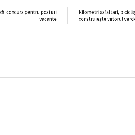
ză: concurs pentru posturi
Kilometri asfaltați, bicicl
vacante
construiește viitorul verd