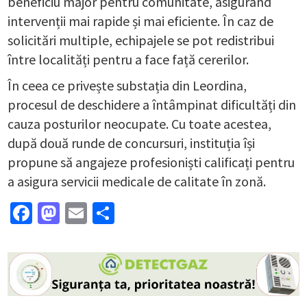
beneficiu major pentru comunitate, asigurând
intervenții mai rapide și mai eficiente. În caz de
solicitări multiple, echipajele se pot redistribui
între localități pentru a face față cererilor.
În ceea ce privește substația din Leordina,
procesul de deschidere a întâmpinat dificultăți din
cauza posturilor neocupate. Cu toate acestea,
după două runde de concursuri, instituția își
propune să angajeze profesioniști calificați pentru
a asigura servicii medicale de calitate în zonă.
Facebook
Mastodon
Email
Partajează