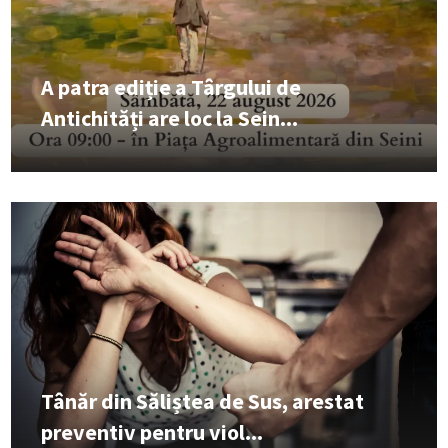
A patra ediție a Târgului de
Antichități are loc la Sein...
Tânăr din Săliștea de Sus, arestat
preventiv pentru viol...