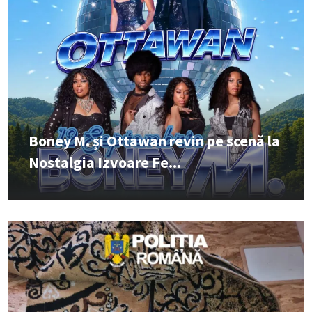
Boney M. și Ottawan revin pe scenă la
Nostalgia Izvoare Fe...