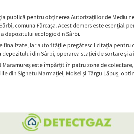
ia publică pentru obținerea Autorizațiilor de Mediu ne
Sârbi, comuna Fărcașa. Acest demers este esențial pe
a depozitului ecologic din Sârbi.
finalizate, iar autoritățile pregătesc licitația pentru 
 depozitului din Sârbi, operarea stației de sortare și a
ul Maramureș este împărțit în patru zone de colectare, f
țiile din Sighetu Marmației, Moisei și Târgu Lăpuș, opti