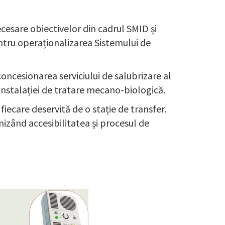
cesare obiectivelor din cadrul SMID și
ntru operaționalizarea Sistemului de
concesionarea serviciului de salubrizare al
 instalației de tratare mecano-biologică.
iecare deservită de o stație de transfer.
mizând accesibilitatea și procesul de