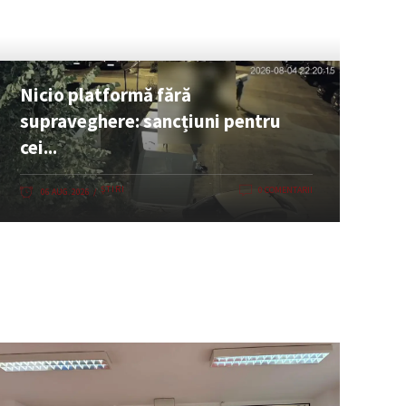
Nicio platformă fără
supraveghere: sancțiuni pentru
cei...
ȘTIRI
0 COMENTARII
06 AUG. 2026