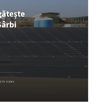
gătește
Sârbi
279
VIEWS