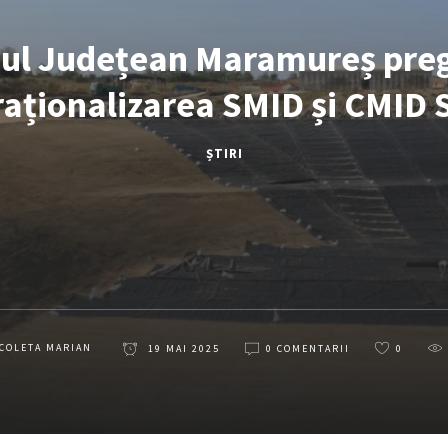
iul Județean Maramureș pre
aționalizarea SMID și CMID 
ȘTIRI
COLETA MARIAN
19 MAI 2025
0 COMENTARII
0