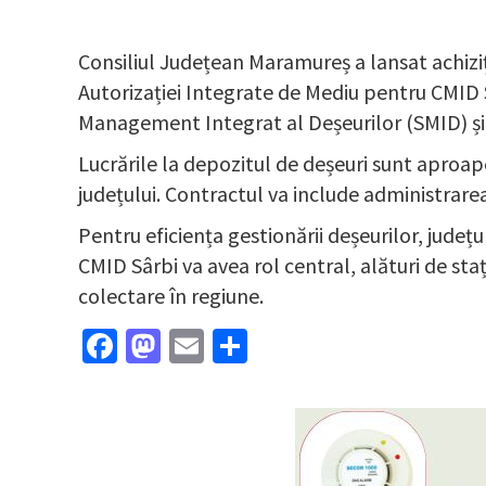
Consiliul Județean Maramureș a lansat achiziț
Autorizației Integrate de Mediu pentru CMID 
Management Integrat al Deșeurilor (SMID) și 
Lucrările la depozitul de deșeuri sunt aproape 
județului. Contractul va include administrarea
Pentru eficiența gestionării deșeurilor, județ
CMID Sârbi va avea rol central, alături de sta
colectare în regiune.
Facebook
Mastodon
Email
Partajează