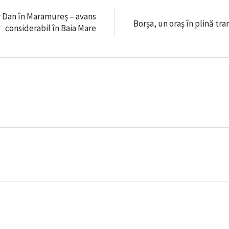
r Dan în Maramureș – avans
Borșa, un oraș în plină tr
considerabil în Baia Mare