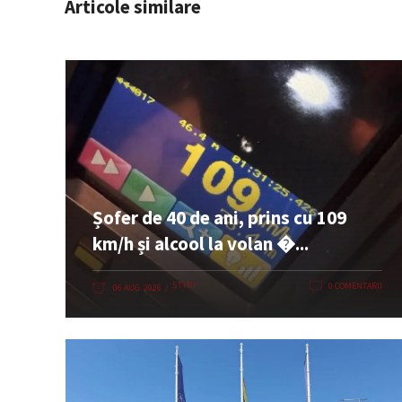
Articole similare
Șofer de 40 de ani, prins cu 109
km/h și alcool la volan �...
ȘTIRI
0 COMENTARII
06 AUG. 2026