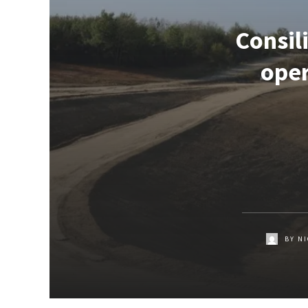
Consil
oper
BY
NI