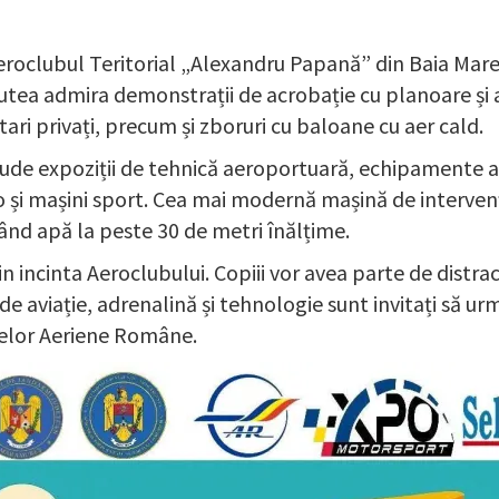
eroclubul Teritorial „Alexandru Papană” din Baia Mare 
 putea admira demonstrații de acrobație cu planoare și
ari privați, precum și zboruri cu baloane cu aer cald.
lude expoziții de tehnică aeroportuară, echipamente 
o și mașini sport. Cea mai modernă mașină de interven
nd apă la peste 30 de metri înălțime.
rin incinta Aeroclubului. Copiii vor avea parte de distr
 de aviație, adrenalină și tehnologie sunt invitați să u
țelor Aeriene Române.