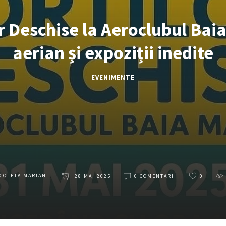
or Deschise la Aeroclubul Bai
aerian și expoziții inedite
EVENIMENTE
COLETA MARIAN
28 MAI 2025
0 COMENTARII
0