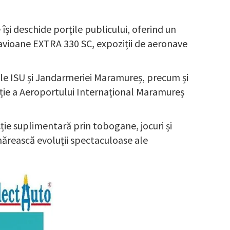
își deschide porțile publicului, oferind un
 avioane EXTRA 330 SC, expoziții de aeronave
ale ISU și Jandarmeriei Maramureș, precum și
ție a Aeroportului Internațional Maramureș
acție suplimentară prin tobogane, jocuri și
rmărească evoluții spectaculoase ale