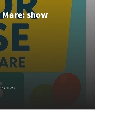
a Mare: show
447
VIEWS