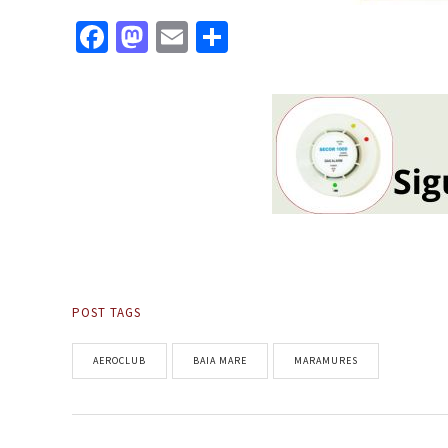
Facebook
Mastodon
Email
Partajează
POST TAGS
AEROCLUB
BAIA MARE
MARAMURES