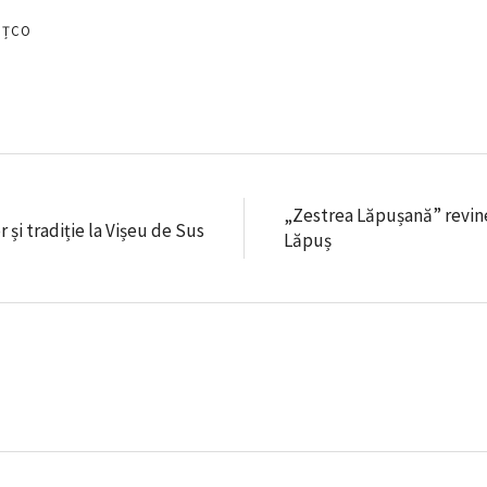
EȚCO
„Zestrea Lăpușană” revine:
 și tradiție la Vișeu de Sus
Lăpuș