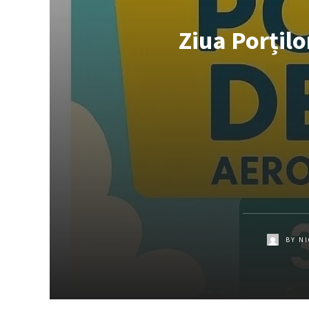
Ziua Porțil
BY
NI