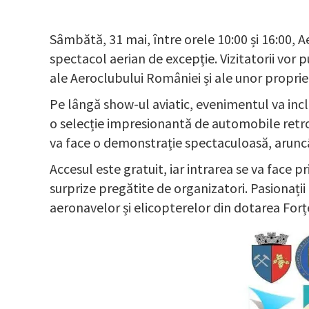
Sâmbătă, 31 mai, între orele 10:00 și 16:00, A
spectacol aerian de excepție. Vizitatorii vor
ale Aeroclubului României și ale unor propriet
Pe lângă show-ul aviatic, evenimentul va inc
o selecție impresionantă de automobile retr
va face o demonstrație spectaculoasă, aruncâ
Accesul este gratuit, iar intrarea se va face p
surprize pregătite de organizatori. Pasionații
aeronavelor și elicopterelor din dotarea For