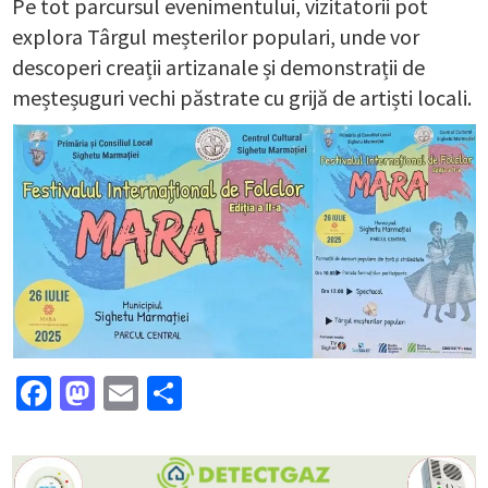
Pe tot parcursul evenimentului, vizitatorii pot
explora Târgul meșterilor populari, unde vor
descoperi creații artizanale și demonstrații de
meșteșuguri vechi păstrate cu grijă de artiști locali.
Facebook
Mastodon
Email
Partajează