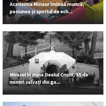
Academia Minaur îmbină munca,
pasiunea și spiritul de ech...
Miracol în mina Dealul Crucii, 35 de
mineri salvați din ga...