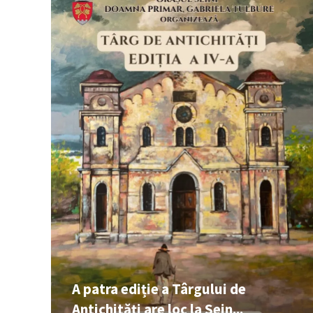
A patra ediție a Târgului de
Antichități are loc la Sein...