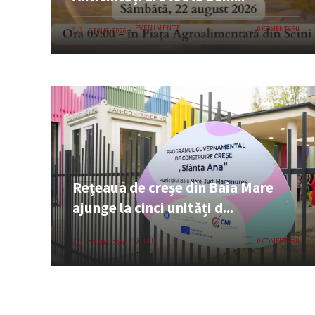
EVENIMENTE
0 COMENTARII
07 AUG. 2026
Rețeaua de creșe din Baia Mare
ajunge la cinci unități d...
ȘTIRI
0 COMENTARII
07 AUG. 2026