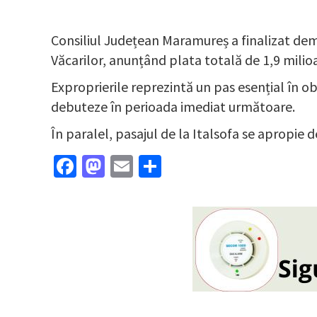
Consiliul Județean Maramureș a finalizat dem
Văcarilor, anunțând plata totală de 1,9 milioan
Exproprierile reprezintă un pas esențial în ob
debuteze în perioada imediat următoare.
În paralel, pasajul de la Italsofa se apropie de
Facebook
Mastodon
Email
Partajează