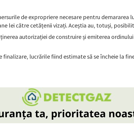
ersurile de expropriere necesare pentru demararea luc
e lei către cetățenii vizați. Aceștia au, totuși, posibi
ținerea autorizației de construire și emiterea ordinului
 finalizare, lucrările fiind estimate să se încheie la fi