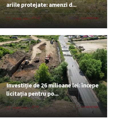
ariile protejate: amenzi d...
UTILE
0 COMENTARII
07 AUG. 2026
Investiție de 26 milioane lei: începe
licitația pentru po...
ȘTIRI
0 COMENTARII
07 AUG. 2026