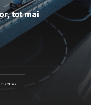
or, tot mai
247
VIEWS