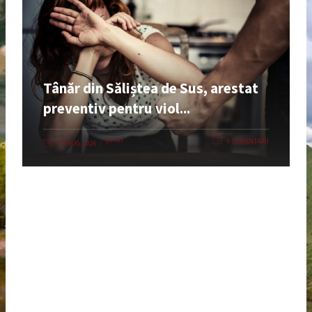
Tânăr din Săliștea de Sus, arestat
preventiv pentru viol...
ȘTIRI
0 COMENTARII
07 AUG. 2026