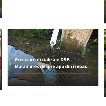
Precizări oficiale ale DSP
Maramureș despre apa din izvoar...
UTILE
0 COMENTARII
07 AUG. 2026