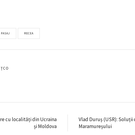
PASAJ
RECEA
EȚCO
re cu localități din Ucraina
Vlad Duruș (USR): Soluții
și Moldova
Maramureșului