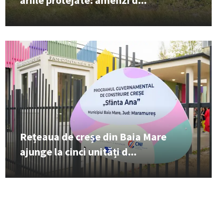
ariile protejate: amenzi d...
Rețeaua de creșe din Baia Mare
ajunge la cinci unități d...