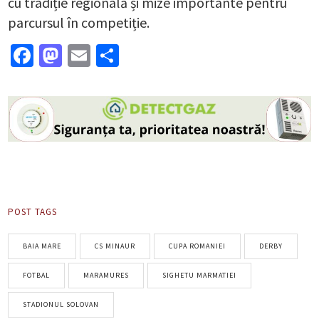
cu tradiție regională și mize importante pentru
parcursul în competiție.
Facebook
Mastodon
Email
Partajează
POST TAGS
BAIA MARE
CS MINAUR
CUPA ROMANIEI
DERBY
FOTBAL
MARAMURES
SIGHETU MARMATIEI
STADIONUL SOLOVAN