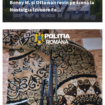
Boney M. și Ottawan revin pe scenă la
Nostalgia Izvoare Fe...