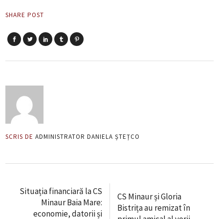
SHARE POST
SCRIS DE
ADMINISTRATOR DANIELA ȘTEȚCO
Situația financiară la CS
CS Minaur și Gloria
Minaur Baia Mare:
Bistrița au remizat în
economie, datorii și
primul amical al verii