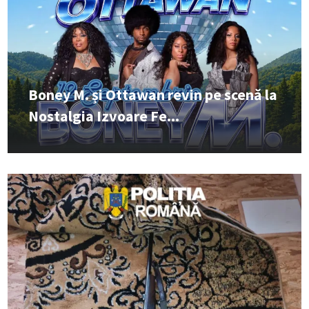
Boney M. și Ottawan revin pe scenă la
Nostalgia Izvoare Fe...