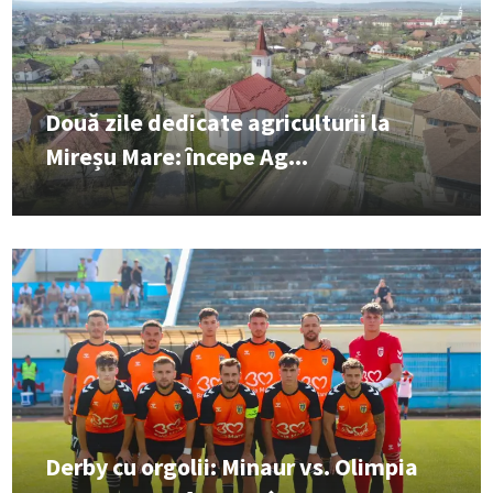
Două zile dedicate agriculturii la
Mireșu Mare: începe Ag...
Derby cu orgolii: Minaur vs. Olimpia