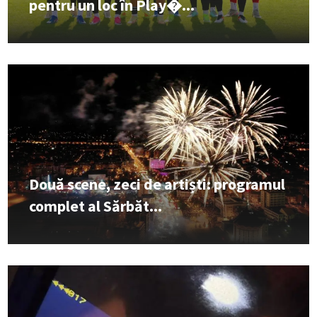
pentru un loc în Play�...
Două scene, zeci de artiști: programul
complet al Sărbăt...