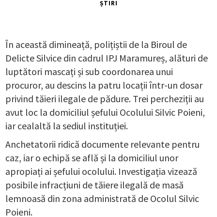
ȘTIRI
În această dimineață, polițiștii de la Biroul de
Delicte Silvice din cadrul IPJ Maramureș, alături de
luptători mascați și sub coordonarea unui
procuror, au descins la patru locații într-un dosar
privind tăieri ilegale de pădure. Trei percheziții au
avut loc la domiciliul șefului Ocolului Silvic Poieni,
iar cealaltă la sediul instituției.
Anchetatorii ridică documente relevante pentru
caz, iar o echipă se află și la domiciliul unor
apropiați ai șefului ocolului. Investigația vizează
posibile infracțiuni de tăiere ilegală de masă
lemnoasă din zona administrată de Ocolul Silvic
Poieni.