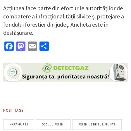
Acțiunea face parte din eforturile autorităților de
combatere a infracționalității silvice și protejare a
fondului forestier din județ. Ancheta este în
desfășurare.
Facebook
Mastodon
Email
Partajează
POST TAGS
MARAMURES
OCOLUL POIENI
POIENILE DE SUB MUNTE