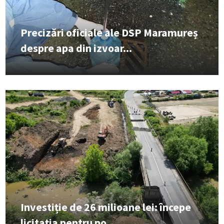
Precizări oficiale ale DSP Maramureș
despre apa din izvoar...
Investiție de 26 milioane lei: începe
licitația pentru po...