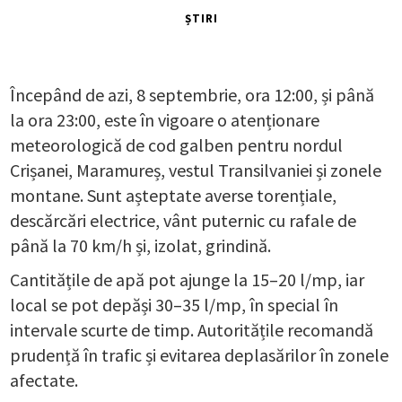
ȘTIRI
Începând de azi, 8 septembrie, ora 12:00, și până
la ora 23:00, este în vigoare o atenționare
meteorologică de cod galben pentru nordul
Crișanei, Maramureș, vestul Transilvaniei și zonele
montane. Sunt așteptate averse torențiale,
descărcări electrice, vânt puternic cu rafale de
până la 70 km/h și, izolat, grindină.
Cantitățile de apă pot ajunge la 15–20 l/mp, iar
local se pot depăși 30–35 l/mp, în special în
intervale scurte de timp. Autoritățile recomandă
prudență în trafic și evitarea deplasărilor în zonele
afectate.