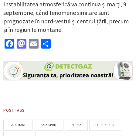
Instabilitatea atmosferică va continua și marți, 9
septembrie, când fenomene similare sunt
prognozate în nord-vestul și centrul țării, precum
și în regiunile montane.
Facebook
Mastodon
Email
Partajează
POST TAGS
BAIA MARE
BAIA SPRIE
BORSA
COD GALBEN