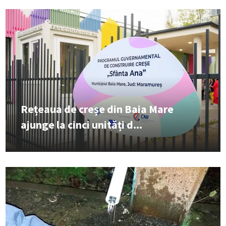
Rețeaua de creșe din Baia Mare
ajunge la cinci unități d...