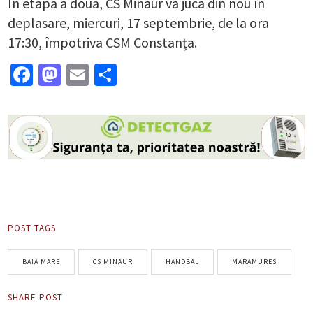
În etapa a doua, CS Minaur va juca din nou în
deplasare, miercuri, 17 septembrie, de la ora
17:30, împotriva CSM Constanța.
Facebook
Mastodon
Email
Partajează
POST TAGS
BAIA MARE
CS MINAUR
HANDBAL
MARAMURES
SHARE POST