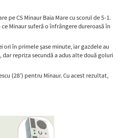
sare pe CS Minaur Baia Mare cu scorul de 5-1.
p ce Minaur suferă o înfrângere dureroasă în
ei ori în primele șase minute, iar gazdele au
, dar repriza secundă a adus alte două goluri
ănescu (28’) pentru Minaur. Cu acest rezultat,