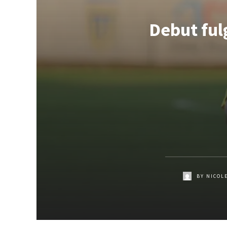
Debut fulg
BY
NICOL