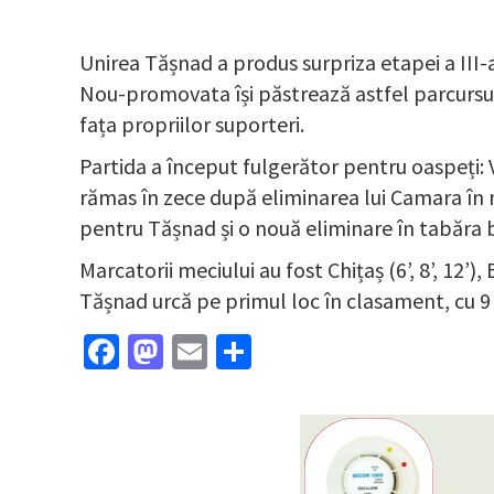
Unirea Tășnad a produs surpriza etapei a III-a
Nou-promovata își păstrează astfel parcursul p
fața propriilor suporteri.
Partida a început fulgerător pentru oaspeți: V
rămas în zece după eliminarea lui Camara în m
pentru Tășnad și o nouă eliminare în tabăra
Marcatorii meciului au fost Chițaș (6’, 8’, 12’)
Tășnad urcă pe primul loc în clasament, cu 9
Facebook
Mastodon
Email
Partajează