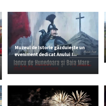
Muzeul de Istorie găzduiește un
eveniment dedicat Anului I...
EVENIMENTE
0 COMENTARII
06 AUG. 2026