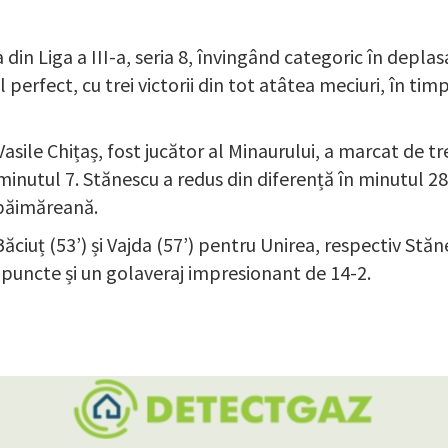
 din Liga a III-a, seria 8, învingând categoric în depla
erfect, cu trei victorii din tot atâtea meciuri, în tim
asile Chițaș, fost jucător al Minaurului, a marcat de tr
inutul 7. Stănescu a redus din diferență în minutul 28
 băimăreană.
, Băciuț (53’) și Vajda (57’) pentru Unirea, respectiv St
 puncte și un golaveraj impresionant de 14-2.