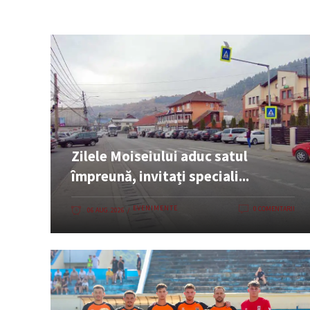
Zilele Moiseiului aduc satul
împreună, invitați speciali...
EVENIMENTE
0 COMENTARII
06 AUG. 2026