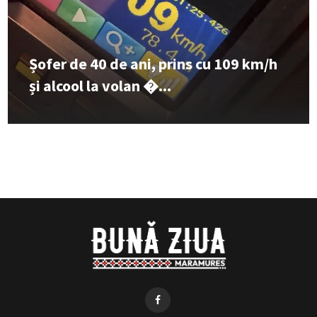
Șofer de 40 de ani, prins cu 109 km/h
și alcool la volan �...