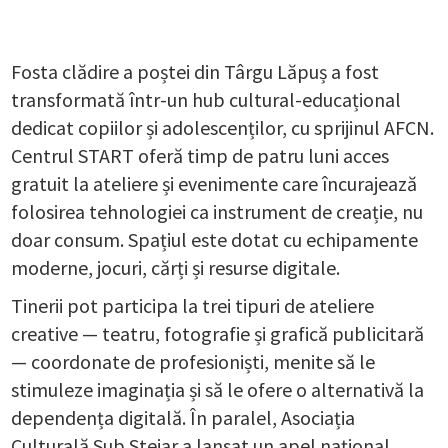
Fosta clădire a poștei din Târgu Lăpuș a fost
transformată într-un hub cultural-educațional
dedicat copiilor și adolescenților, cu sprijinul AFCN.
Centrul START oferă timp de patru luni acces
gratuit la ateliere și evenimente care încurajează
folosirea tehnologiei ca instrument de creație, nu
doar consum. Spațiul este dotat cu echipamente
moderne, jocuri, cărți și resurse digitale.
Tinerii pot participa la trei tipuri de ateliere
creative — teatru, fotografie și grafică publicitară
— coordonate de profesioniști, menite să le
stimuleze imaginația și să le ofere o alternativă la
dependența digitală. În paralel, Asociația
Culturală Sub Stejar a lansat un apel național