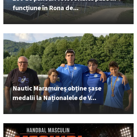
funcțiune în Rona de...
Nautic Maramureș obține șase
medalii la Naționalele de V...