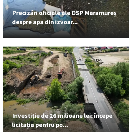
Precizări oficiale ale DSP Maramureș
despre apa din izvoar...
Investiție de 26 milioane lei: începe
licitația pentru po...