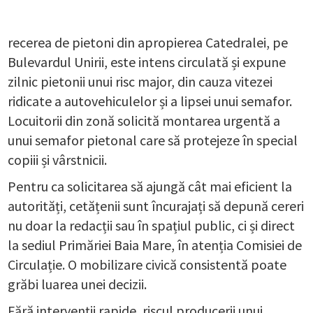
recerea de pietoni din apropierea Catedralei, pe
Bulevardul Unirii, este intens circulată și expune
zilnic pietonii unui risc major, din cauza vitezei
ridicate a autovehiculelor și a lipsei unui semafor.
Locuitorii din zonă solicită montarea urgentă a
unui semafor pietonal care să protejeze în special
copiii și vârstnicii.
Pentru ca solicitarea să ajungă cât mai eficient la
autorități, cetățenii sunt încurajați să depună cereri
nu doar la redacții sau în spațiul public, ci și direct
la sediul Primăriei Baia Mare, în atenția Comisiei de
Circulație. O mobilizare civică consistentă poate
grăbi luarea unei decizii.
Fără intervenții rapide, riscul producerii unui