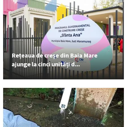
Rețeaua de creșe din Baia Mare
ajunge la cinci unități d...