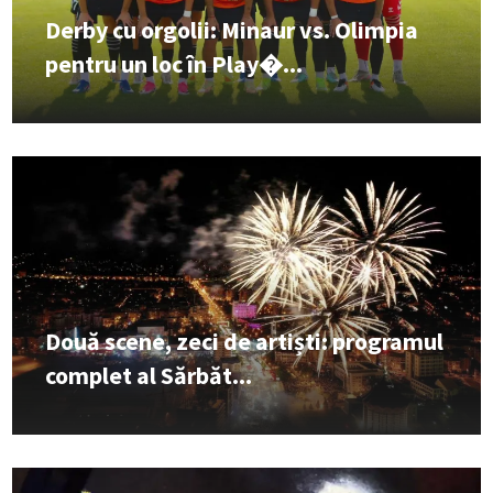
Derby cu orgolii: Minaur vs. Olimpia
pentru un loc în Play�...
Două scene, zeci de artiști: programul
complet al Sărbăt...