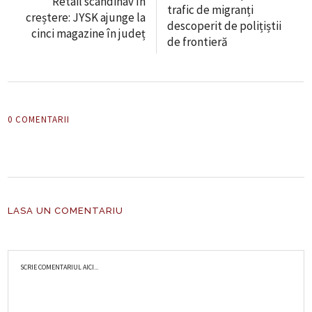
Retail scandinav în
trafic de migranți
creștere: JYSK ajunge la
descoperit de polițiștii
cinci magazine în județ
de frontieră
0 COMENTARII
LASA UN COMENTARIU