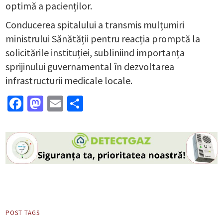
optimă a pacienților.
Conducerea spitalului a transmis mulțumiri
ministrului Sănătății pentru reacția promptă la
solicitările instituției, subliniind importanța
sprijinului guvernamental în dezvoltarea
infrastructurii medicale locale.
Facebook
Mastodon
Email
Partajează
POST TAGS