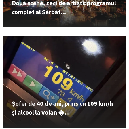
Două scene, zeci de artiști: programul
complet al Sărbăt...
Șofer de 40 de ani, prins cu 109 km/h
și alcool la volan �...