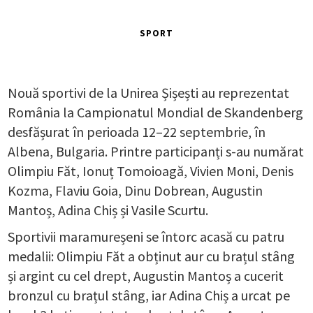
SPORT
Nouă sportivi de la Unirea Șișești au reprezentat
România la Campionatul Mondial de Skandenberg
desfășurat în perioada 12–22 septembrie, în
Albena, Bulgaria. Printre participanți s-au numărat
Olimpiu Făt, Ionuț Tomoioagă, Vivien Moni, Denis
Kozma, Flaviu Goia, Dinu Dobrean, Augustin
Mantoș, Adina Chiș și Vasile Scurtu.
Sportivii maramureșeni se întorc acasă cu patru
medalii: Olimpiu Făt a obținut aur cu brațul stâng
și argint cu cel drept, Augustin Mantoș a cucerit
bronzul cu brațul stâng, iar Adina Chiș a urcat pe