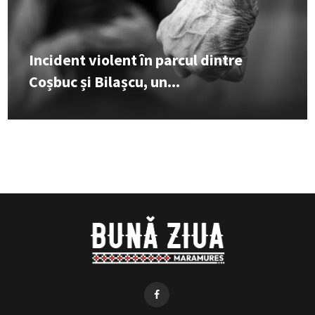
Incident violent în parcul dintre
Coșbuc și Bilașcu, un...