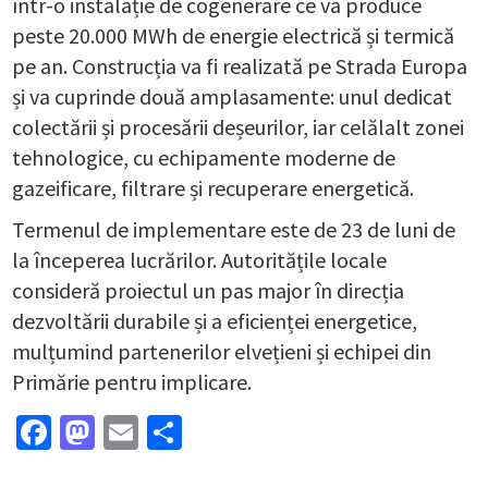
într-o instalație de cogenerare ce va produce
peste 20.000 MWh de energie electrică și termică
pe an. Construcția va fi realizată pe Strada Europa
și va cuprinde două amplasamente: unul dedicat
colectării și procesării deșeurilor, iar celălalt zonei
tehnologice, cu echipamente moderne de
gazeificare, filtrare și recuperare energetică.
Termenul de implementare este de 23 de luni de
la începerea lucrărilor. Autoritățile locale
consideră proiectul un pas major în direcția
dezvoltării durabile și a eficienței energetice,
mulțumind partenerilor elvețieni și echipei din
Primărie pentru implicare.
Facebook
Mastodon
Email
Partajează