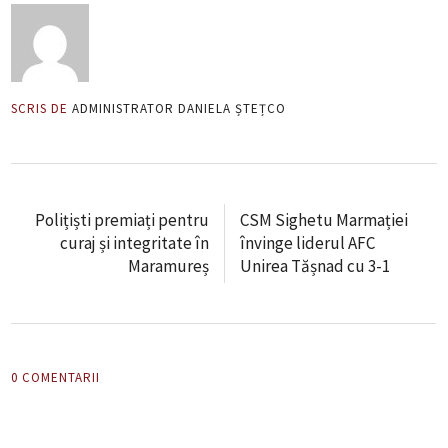
SCRIS DE
ADMINISTRATOR DANIELA ȘTEȚCO
Polițiști premiați pentru
CSM Sighetu Marmației
curaj și integritate în
învinge liderul AFC
Maramureș
Unirea Tășnad cu 3-1
0 COMENTARII