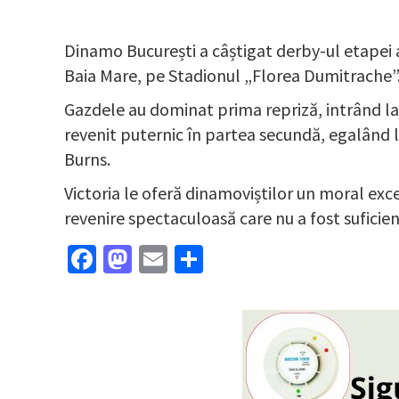
Dinamo București a câștigat derby-ul etapei 
Baia Mare, pe Stadionul „Florea Dumitrache”. 
Gazdele au dominat prima repriză, intrând la 
revenit puternic în partea secundă, egalând l
Burns.
Victoria le oferă dinamoviștilor un moral exc
revenire spectaculoasă care nu a fost suficie
Facebook
Mastodon
Email
Partajează