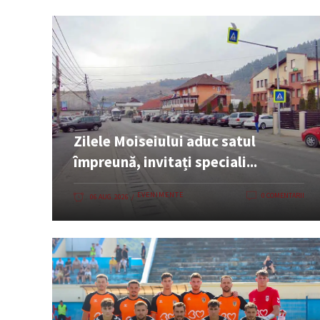
Zilele Moiseiului aduc satul
împreună, invitați speciali...
EVENIMENTE
0 COMENTARII
06 AUG. 2026