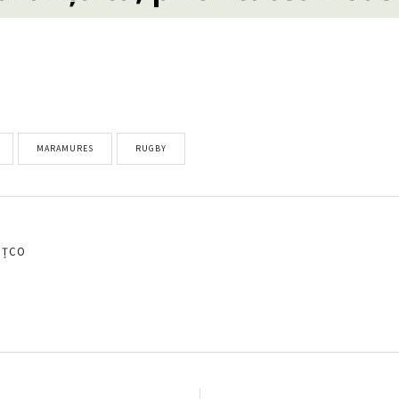
MARAMURES
RUGBY
EȚCO