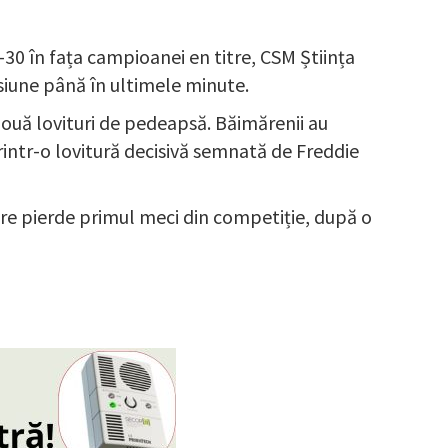
30 în fața campioanei en titre, CSM Știința
nsiune până în ultimele minute.
două lovituri de pedeapsă. Băimărenii au
rintr-o lovitură decisivă semnată de Freddie
Mare pierde primul meci din competiție, după o