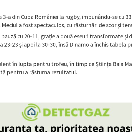
a 3-a din Cupa României la rugby, impunându-se cu 33-
Meciul a fost spectaculos, cu răsturnări de scor și te
pauză cu 20-11, grație a două eseuri transformate și 
a 23-23 și apoi la 30-30, însă Dinamo a închis tabela p
elent în lupta pentru trofeu, în timp ce Știința Baia 
ntă pentru a răsturna rezultatul.