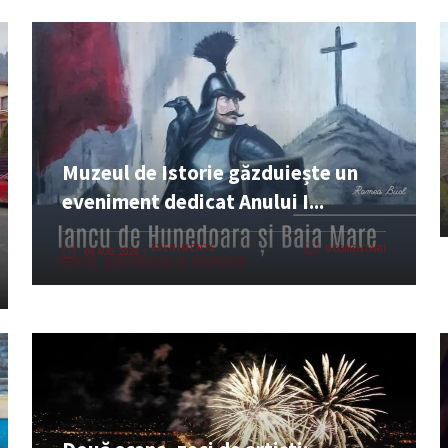
Muzeul de Istorie găzduiește un
eveniment dedicat Anului I...
EVENIMENTE
0 COMENTARII
06 AUG. 2026