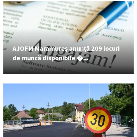
AJOFM Maramureș anunță 209 locuri
de muncă disponibile �...