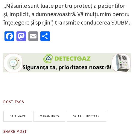
„Măsurile sunt luate pentru protecția pacienților
și, implicit, a dumneavoastră. Vă mulțumim pentru
înțelegere și sprijin”, transmite conducerea SJUBM.
Facebook
Mastodon
Email
Partajează
POST TAGS
BAIA MARE
MARAMURES
SPITAL JUDETEAN
SHARE POST