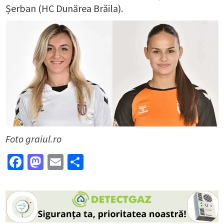
Șerban (HC Dunărea Brăila).
Foto graiul.ro
Facebook
Mastodon
Email
Partajează