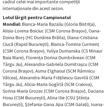
cadrul celei mai importante competiții
internaționale din acest sezon.
Lotul lărgit pentru Campionatul
Mondial:
Bianca-Maria Bazaliu (Gloria Bistrița),
Alisia-Lorena Boiciuc (CSM Corona Brașov), Oana-
Doina Borș (HC Dunărea Brăila), Diana-Cristiana
Ciucă (Rapid București), Bianca-Tomina Curmenț
(CSM Corona Brașov), Yuliya Dumanska (CS Minaur
Baia Mare), Florența Dorina Dumbrăvean (CSM
Târgu Jiu), Alexandra-Gabriela Dumitrașcu (CSM
Corona Brașov), Asma Elghaoui (SCM Râmnicu
Vâlcea), Alexandra-Maria Frățilescu-Gavrilă (CSM
Târgu Jiu), Alicia-Maria Gogîrlă (SCM Craiova),
Sorina-Maria Grozav (CSM Corona Brașov), Daciana
Hosu (CSM București), Alina Ilie (CSU Știința
București), Ștefania-Oana Jipa (CSM Galați), Ioana-