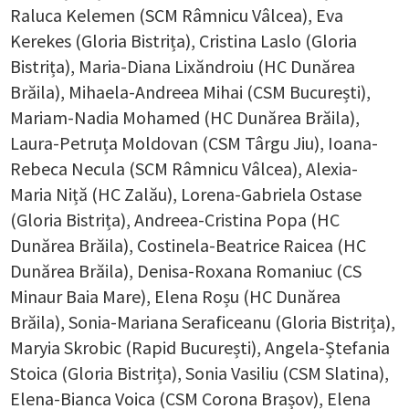
Raluca Kelemen (SCM Râmnicu Vâlcea), Eva
Kerekes (Gloria Bistrița), Cristina Laslo (Gloria
Bistrița), Maria-Diana Lixăndroiu (HC Dunărea
Brăila), Mihaela-Andreea Mihai (CSM București),
Mariam-Nadia Mohamed (HC Dunărea Brăila),
Laura-Petruța Moldovan (CSM Târgu Jiu), Ioana-
Rebeca Necula (SCM Râmnicu Vâlcea), Alexia-
Maria Niță (HC Zalău), Lorena-Gabriela Ostase
(Gloria Bistrița), Andreea-Cristina Popa (HC
Dunărea Brăila), Costinela-Beatrice Raicea (HC
Dunărea Brăila), Denisa-Roxana Romaniuc (CS
Minaur Baia Mare), Elena Roșu (HC Dunărea
Brăila), Sonia-Mariana Seraficeanu (Gloria Bistrița),
Maryia Skrobic (Rapid București), Angela-Ștefania
Stoica (Gloria Bistrița), Sonia Vasiliu (CSM Slatina),
Elena-Bianca Voica (CSM Corona Brașov), Elena