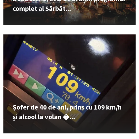
complet al Sărbăt...
Șofer de 40 de ani, prins cu 109 km/h
și alcool la volan �...