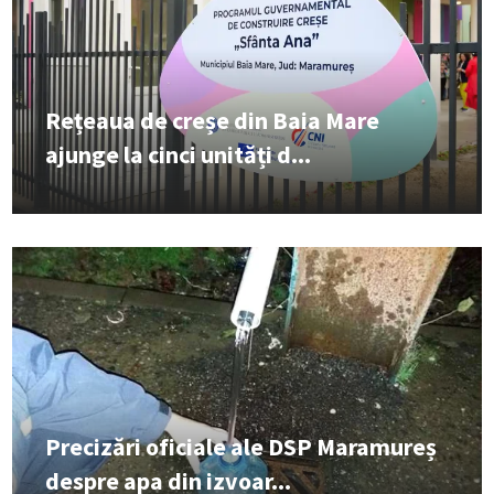
Rețeaua de creșe din Baia Mare
ajunge la cinci unități d...
Precizări oficiale ale DSP Maramureș
despre apa din izvoar...