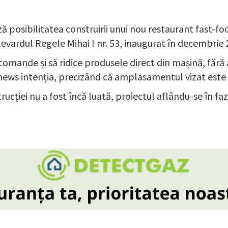
posibilitatea construirii unui nou restaurant fast-foo
evardul Regele Mihai I nr. 53, inaugurat în decembrie 
comande și să ridice produsele direct din mașină, fără a
ews intenția, precizând că amplasamentul vizat este d
rucției nu a fost încă luată, proiectul aflându-se în fa