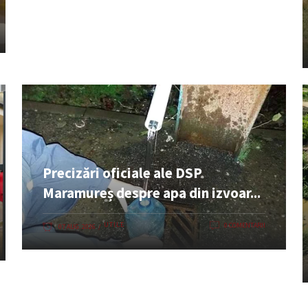
Precizări oficiale ale DSP
Maramureș despre apa din izvoar...
UTILE
0 COMENTARII
07 AUG. 2026