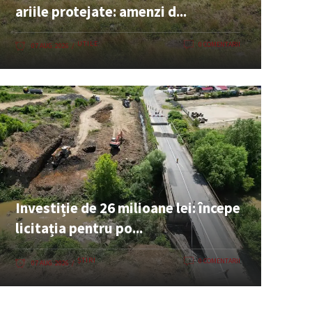
ariile protejate: amenzi d...
UTILE
0 COMENTARII
07 AUG. 2026
Investiție de 26 milioane lei: începe
licitația pentru po...
ȘTIRI
0 COMENTARII
07 AUG. 2026