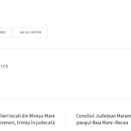
RES
VALUE CENTER
EȚCO
lieri locali din Mireșu Mare
Consiliul Județean Maram
prenori, trimiși în judecată
pasajul Baia Mare–Recea