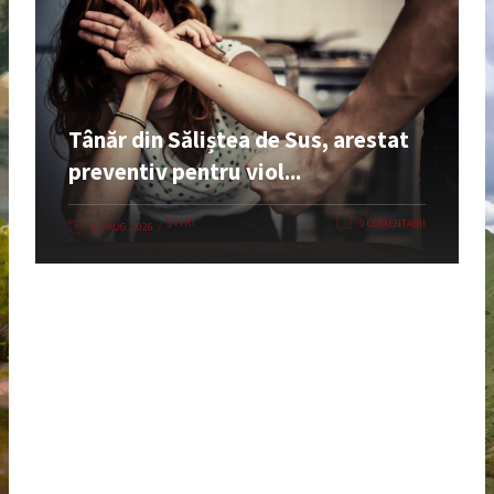
Tânăr din Săliștea de Sus, arestat
preventiv pentru viol...
ȘTIRI
0 COMENTARII
07 AUG. 2026