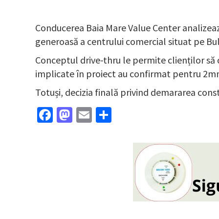
Conducerea Baia Mare Value Center analizează 
generoasă a centrului comercial situat pe Bul
Conceptul drive-thru le permite clienților să 
implicate în proiect au confirmat pentru 2mn
Totuși, decizia finală privind demararea const
Facebook
Mastodon
Email
Partajează