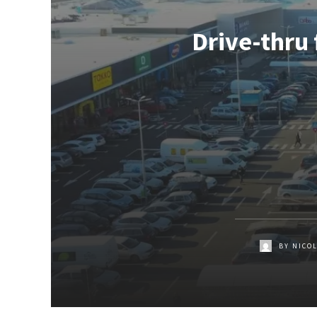
Drive-thru 
BY
NICO