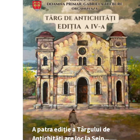
A patra ediție a Târgului de
Antichități are loc la Sein...