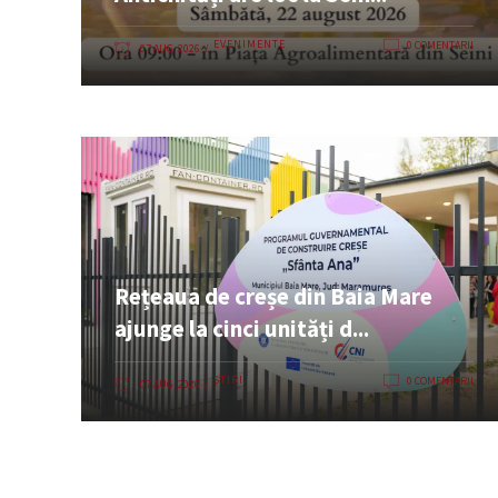
EVENIMENTE
0 COMENTARII
07 AUG. 2026
Rețeaua de creșe din Baia Mare
ajunge la cinci unități d...
ȘTIRI
0 COMENTARII
07 AUG. 2026