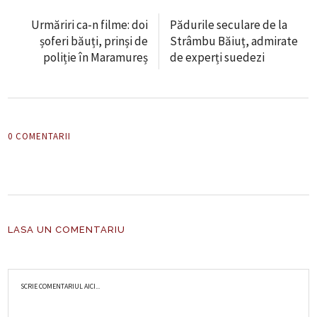
Urmăriri ca-n filme: doi
Pădurile seculare de la
șoferi băuți, prinși de
Strâmbu Băiuț, admirate
poliție în Maramureș
de experți suedezi
0 COMENTARII
LASA UN COMENTARIU