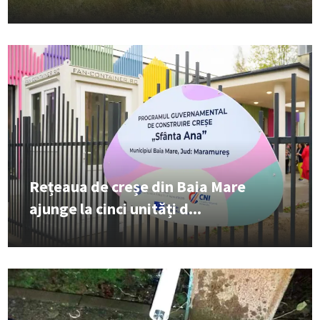
Rețeaua de creșe din Baia Mare
ajunge la cinci unități d...