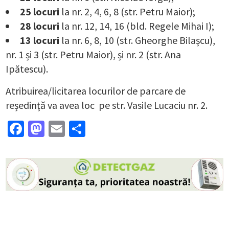
25 locuri
la nr. 2, 4, 6, 8 (str. Petru Maior);
28 locuri
la nr. 12, 14, 16 (bld. Regele Mihai I);
13 locuri
la nr. 6, 8, 10 (str. Gheorghe Bilașcu),
nr. 1 și 3 (str. Petru Maior), și nr. 2 (str. Ana
Ipătescu).
Atribuirea/licitarea locurilor de parcare de
reședință va avea loc pe str. Vasile Lucaciu nr. 2.
Facebook
Mastodon
Email
Partajează