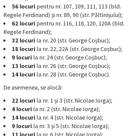
56 locuri
pentru nr. 107, 109, 111, 113 (bld.
Regele Ferdinand) și nr. 89, 90 (str. Păltinișului);
62 locuri
pentru nr. 116, 118, 120, 120A (bld.
Regele Ferdinand);
32 locuri
la nr. 20 (str. George Coșbuc);
18 locuri
la nr. 22, 22A (str. George Coșbuc);
9 locuri
la nr. 24 (str. George Coșbuc);
13 locuri
la nr. 26 (str. George Coșbuc);
14 locuri
la nr. 28 (str. George Coșbuc).
De asemenea, se alocă:
22 locuri
la nr. 1 și 3 (str. Nicolae Iorga);
4 locuri
la nr. 2 (str. Nicolae Iorga);
14 locuri
la nr. 4 (str. Nicolae Iorga);
9 locuri
la nr. 3 și 5 (str. Nicolae Iorga);
11 locuri
la nr. 6 (str. Nicolae Iorga);