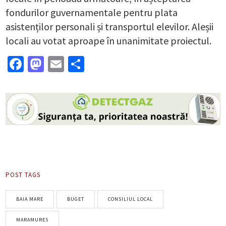
fondurilor guvernamentale pentru plata
asistenților personali și transportul elevilor. Aleșii
locali au votat aproape în unanimitate proiectul.
Facebook
Mastodon
Email
Partajează
POST TAGS
BAIA MARE
BUGET
CONSILIUL LOCAL
MARAMURES