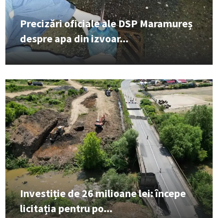
Precizări oficiale ale DSP Maramureș
despre apa din izvoar...
Investiție de 26 milioane lei: începe
licitația pentru po...