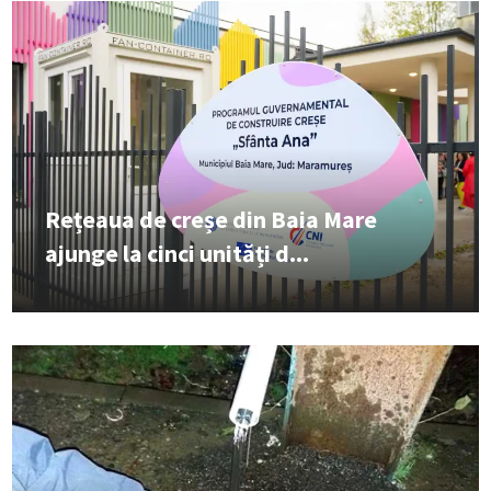
Rețeaua de creșe din Baia Mare
ajunge la cinci unități d...