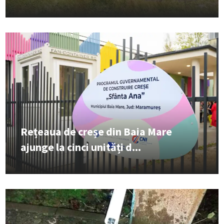
Rețeaua de creșe din Baia Mare
ajunge la cinci unități d...