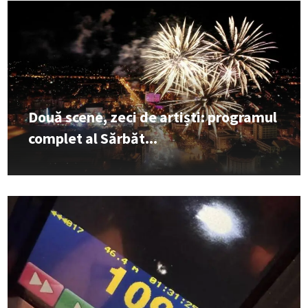
Două scene, zeci de artiști: programul
complet al Sărbăt...