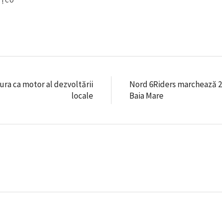
EȚCO
tura ca motor al dezvoltării
Nord 6Riders marchează 2
locale
Baia Mare