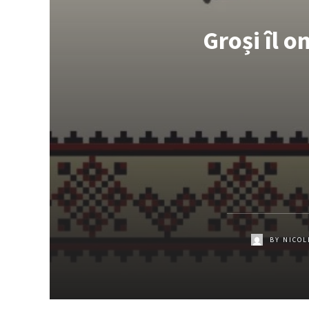
Groși îl o
BY
NICOL