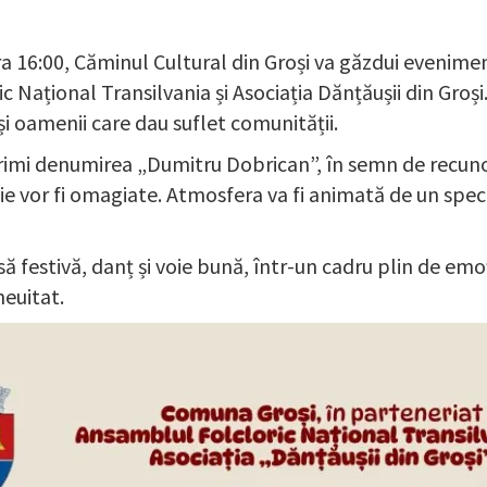
 16:00, Căminul Cultural din Groși va găzdui eveniment
 Național Transilvania și Asociația Dănțăușii din Gro
și oamenii care dau suflet comunității.
rimi denumirea „Dumitru Dobrican”, în semn de recunoșt
ie vor fi omagiate. Atmosfera va fi animată de un specta
asă festivă, danț și voie bună, într-un cadru plin de emo
neuitat.