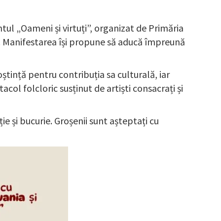
ul „Oameni și virtuți”, organizat de Primăria
și. Manifestarea își propune să aducă împreună
ință pentru contribuția sa culturală, iar
col folcloric susținut de artiști consacrați și
ție și bucurie. Groșenii sunt așteptați cu