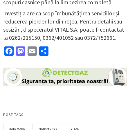
scopuri casnice până la limpezirea completă.
Investiția are ca scop îmbunătățirea serviciilor și
reducerea pierderilor din rețea. Pentru detalii sau
sesizări, dispeceratul VITAL S.A. poate fi contactat
la 0262/215150, 0362/401052 sau 0372/752661.
Facebook
Mastodon
Email
Partajează
POST TAGS
BAIA MARE
MARAMURES
VITAL