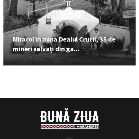
Miracol în mina Dealul Crucii, 35 de
mineri salvați din ga...