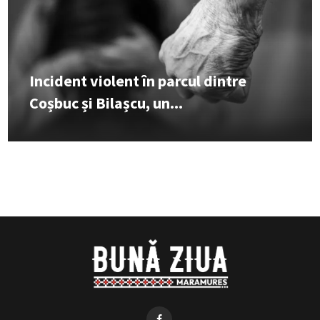
Incident violent în parcul dintre
Coșbuc și Bilașcu, un...