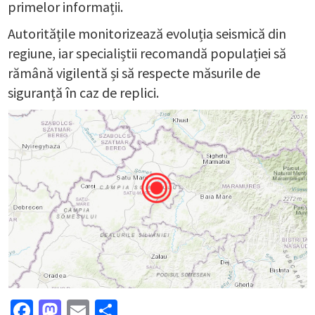
primelor informații.
Autoritățile monitorizează evoluția seismică din
regiune, iar specialiștii recomandă populației să
rămână vigilentă și să respecte măsurile de
siguranță în caz de replici.
Facebook
Mastodon
Email
Partajează