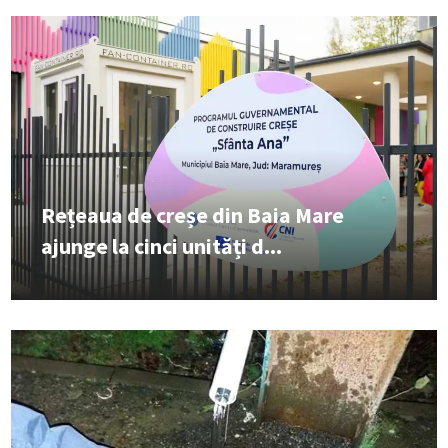
Rețeaua de creșe din Baia Mare
ajunge la cinci unități d...