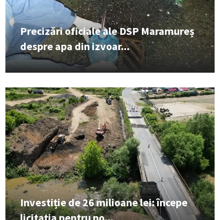
Precizări oficiale ale DSP Maramureș
despre apa din izvoar...
Investiție de 26 milioane lei: începe
licitația pentru po...