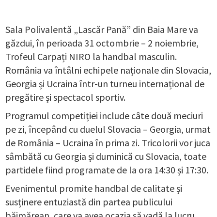
Sala Polivalentă „Lascăr Pană” din Baia Mare va
găzdui, în perioada 31 octombrie – 2 noiembrie,
Trofeul Carpați NIRO la handbal masculin.
România va întâlni echipele naționale din Slovacia,
Georgia și Ucraina într-un turneu internațional de
pregătire și spectacol sportiv.
Programul competiției include câte două meciuri
pe zi, începând cu duelul Slovacia – Georgia, urmat
de România – Ucraina în prima zi. Tricolorii vor juca
sâmbătă cu Georgia și duminică cu Slovacia, toate
partidele fiind programate de la ora 14:30 și 17:30.
Evenimentul promite handbal de calitate și
susținere entuziastă din partea publicului
băimărean, care va avea ocazia să vadă la lucru