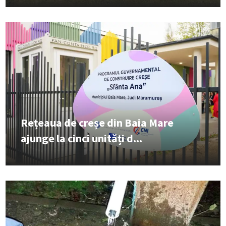
Rețeaua de creșe din Baia Mare
ajunge la cinci unități d...