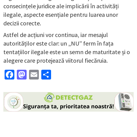
consecințele juridice ale implicării în activități
ilegale, aspecte esențiale pentru luarea unor
decizii corecte.
Astfel de acțiuni vor continua, iar mesajul
autorităților este clar: un „NU” ferm în fața
tentațiilor ilegale este un semn de maturitate și o
alegere care protejează viitorul fiecăruia.
Facebook
Mastodon
Email
Partajează