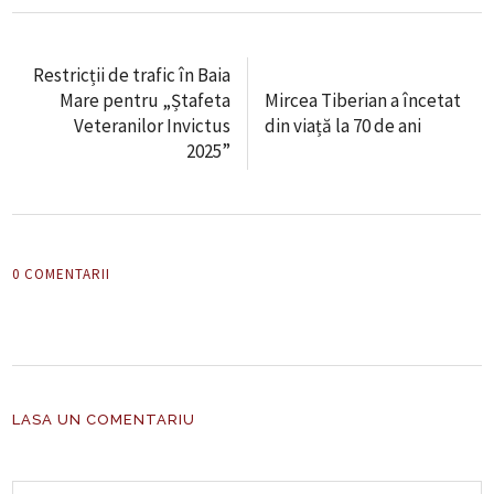
Restricții de trafic în Baia
Mare pentru „Ștafeta
Mircea Tiberian a încetat
Veteranilor Invictus
din viață la 70 de ani
2025”
0 COMENTARII
LASA UN COMENTARIU