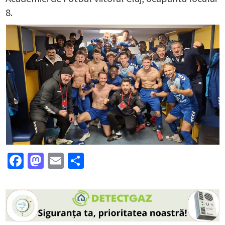
8.
Facebook
Mastodon
Email
Partajează