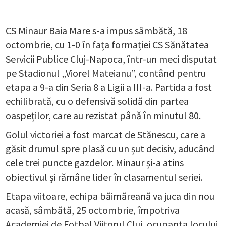
CS Minaur Baia Mare s-a impus sâmbătă, 18
octombrie, cu 1-0 în fața formației CS Sănătatea
Servicii Publice Cluj-Napoca, într-un meci disputat
pe Stadionul „Viorel Mateianu”, contând pentru
etapa a 9-a din Seria 8 a Ligii a III-a. Partida a fost
echilibrată, cu o defensivă solidă din partea
oaspeților, care au rezistat până în minutul 80.
Golul victoriei a fost marcat de Stănescu, care a
găsit drumul spre plasă cu un șut decisiv, aducând
cele trei puncte gazdelor. Minaur și-a atins
obiectivul și rămâne lider în clasamentul seriei.
Etapa viitoare, echipa băimăreană va juca din nou
acasă, sâmbătă, 25 octombrie, împotriva
Academiei de Fotbal Viitorul Cluj, ocupanta locului