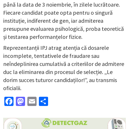
până la data de 3 noiembrie, în zilele lucrătoare.
Fiecare candidat poate opta pentru o singură
instituție, indiferent de gen, iar admiterea
presupune evaluarea psihologică, proba teoretică
și testarea performanțelor fizice.
Reprezentanții IPJ atrag atenția că dosarele
incomplete, tentativele de fraudare sau
neîndeplinirea cumulativă a criteriilor de admitere
duc la eliminarea din procesul de selecție. „Le
dorim succes tuturor candidaților!”, au transmis
oficialii.
Facebook
Mastodon
Email
Partajează