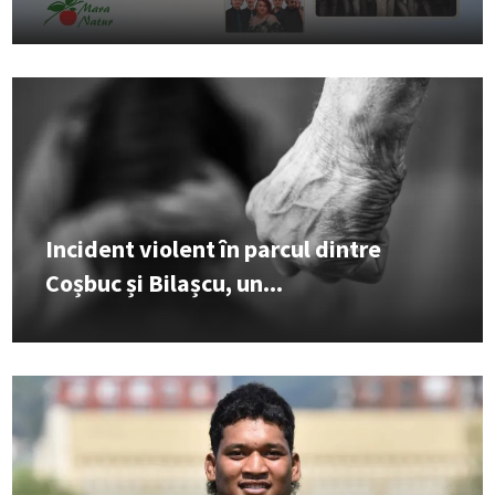
Incident violent în parcul dintre
Coșbuc și Bilașcu, un...