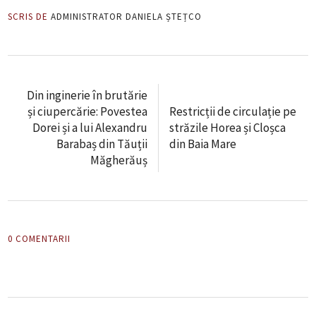
SCRIS DE
ADMINISTRATOR DANIELA ȘTEȚCO
Din inginerie în brutărie
și ciupercărie: Povestea
Restricții de circulație pe
Dorei și a lui Alexandru
străzile Horea și Cloșca
Barabaș din Tăuții
din Baia Mare
Măgherăuș
0 COMENTARII