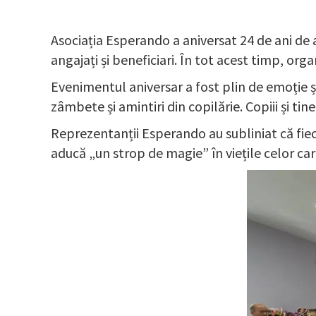
Asociația Esperando a aniversat 24 de ani de
angajați și beneficiari. În tot acest timp, organ
Evenimentul aniversar a fost plin de emoție ș
zâmbete și amintiri din copilărie. Copiii și tin
Reprezentanții Esperando au subliniat că fieca
aducă „un strop de magie” în viețile celor car