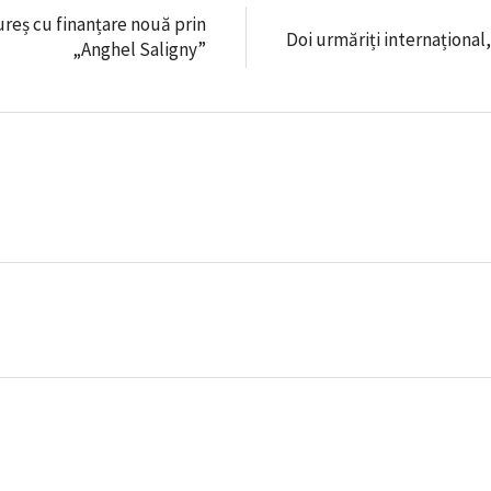
reș cu finanțare nouă prin
Doi urmăriți internațional
„Anghel Saligny”