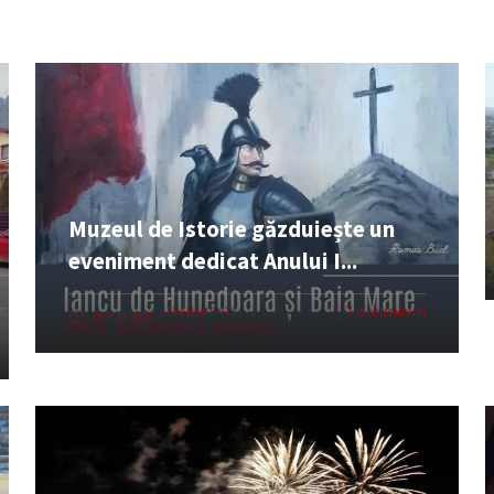
Muzeul de Istorie găzduiește un
eveniment dedicat Anului I...
EVENIMENTE
0 COMENTARII
06 AUG. 2026