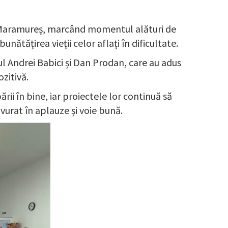
in Maramureș, marcând momentul alături de
unătățirea vieții celor aflați în dificultate.
l Andrei Babici și Dan Prodan, care au adus
ozitivă.
rii în bine, iar proiectele lor continuă să
vurat în aplauze și voie bună.