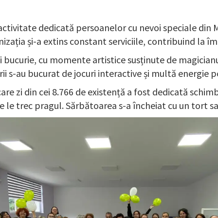
 activitate dedicată persoanelor cu nevoi speciale d
izația și-a extins constant serviciile, contribuind la îmb
i bucurie, cu momente artistice susținute de magicianu
erii s-au bucurat de jocuri interactive și multă energie p
re zi din cei 8.766 de existență a fost dedicată schimbă
e le trec pragul. Sărbătoarea s-a încheiat cu un tort sa