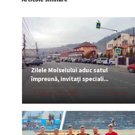
Zilele Moiseiului aduc satul
împreună, invitați speciali...
EVENIMENTE
0 COMENTARII
06 AUG. 2026