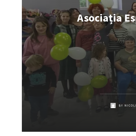
Asociația Es
BY
NICOL