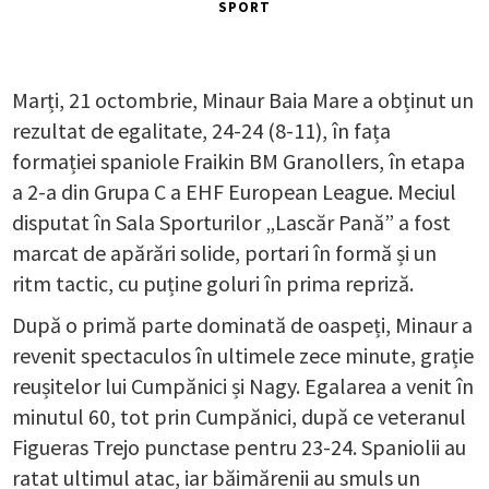
SPORT
Marți, 21 octombrie, Minaur Baia Mare a obținut un
rezultat de egalitate, 24-24 (8-11), în fața
formației spaniole Fraikin BM Granollers, în etapa
a 2-a din Grupa C a EHF European League. Meciul
disputat în Sala Sporturilor „Lascăr Pană” a fost
marcat de apărări solide, portari în formă și un
ritm tactic, cu puține goluri în prima repriză.
După o primă parte dominată de oaspeți, Minaur a
revenit spectaculos în ultimele zece minute, grație
reușitelor lui Cumpănici și Nagy. Egalarea a venit în
minutul 60, tot prin Cumpănici, după ce veteranul
Figueras Trejo punctase pentru 23-24. Spaniolii au
ratat ultimul atac, iar băimărenii au smuls un