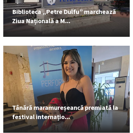
Biblioteca „Petre Dulfu” marchează
Ziua Națională a M...
Tânără maramureșeancă premiată la
festival internațio...