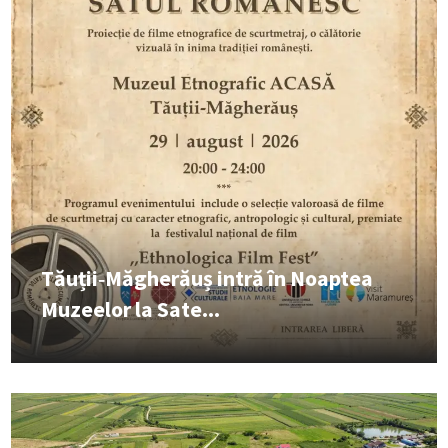
Tăuții‑Măgherăuș intră în Noaptea
Muzeelor la Sate...