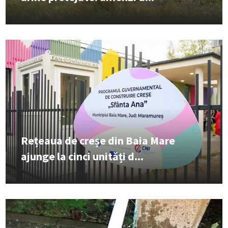
Rețeaua de creșe din Baia Mare
ajunge la cinci unități d...